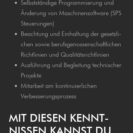
Selbst­stän­di­ge Pro­gram­mie­rung und
Ände­rung von Maschi­nen­soft­ware (SPS
Steuerungen)
Beach­tung und Ein­hal­tung der gesetz­li­
chen sowie berufs­ge­nos­sen­schaft­li­chen
Richt­li­ni­en und Qualitätsrichtlinien
Aus­füh­rung und Beglei­tung tech­ni­scher
Projekte
Mit­ar­beit am kon­ti­nu­ier­li­chen
Verbesserungsprozess
MIT DIE­SEN KENNT­
NIS­SEN KANNST DU