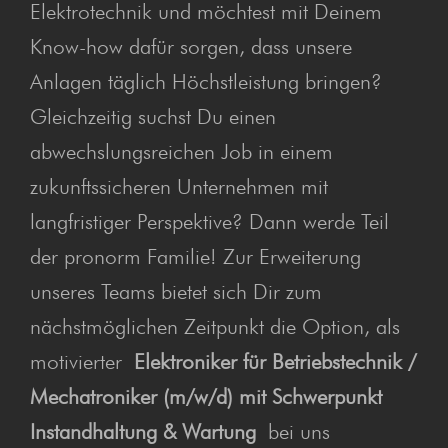
Elektrotechnik und möchtest mit Deinem
Know-how dafür sorgen, dass unsere
Anlagen täglich Höchstleistung bringen?
Gleichzeitig suchst Du einen
abwechslungsreichen Job in einem
zukunftssicheren Unternehmen mit
langfristiger Perspektive? Dann werde Teil
der pronorm Familie! Zur Erweiterung
unseres Teams bietet sich Dir zum
nächstmöglichen Zeitpunkt die Option, als
motivierter
Elektroniker für Betriebstechnik /
Mechatroniker (m/w/d) mit Schwerpunkt
Instandhaltung & Wartung
bei uns