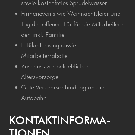
sowie kos­ten­frei­es Sprudelwasser
Fir­men­events wie Weih­nachts­fei­er und
Tag der offe­nen Tür für die Mit­ar­bei­ten­
den inkl. Familie
E‑Bike-Lea­sing sowie
Mitarbeiterrabatte
Zuschuss zur betrieb­li­chen
Altersvorsorge
Gute Ver­kehrs­an­bin­dung an die
Autobahn
KON­TAKT­IN­FOR­MA­
TIO­NEN