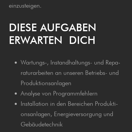
einzusteigen.
DIE­SE AUF­GA­BEN
ERWAR­TEN DICH
Wartungs‑, Instand­hal­tungs- und Repa­
ra­tur­ar­bei­ten an unse­ren Betriebs- und
Produktionsanlagen
Ana­ly­se von Programmfehlern
Instal­la­ti­on in den Berei­chen Pro­duk­ti­
ons­an­la­gen, Ener­gie­ver­sor­gung und
Gebäudetechnik