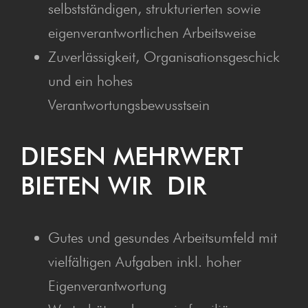
selbst­stän­di­gen, struk­tu­rier­ten sowie
eigen­ver­ant­wort­li­chen Arbeitsweise
Zuver­läs­sig­keit, Orga­ni­sa­ti­ons­ge­schick
und ein hohes
Verantwortungsbewusstsein
DIE­SEN MEHR­WERT
BIE­TEN WIR DIR
Gutes und gesun­des Arbeits­um­feld mit
viel­fäl­ti­gen Auf­ga­ben inkl. hoher
Eigenverantwortung