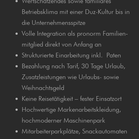
Wert­schät­zen­des sowie fami­liä­res
Betriebs­kli­ma mit einer Duz-Kul­tur bis in
die Unternehmensspitze
Vol­le Inte­gra­ti­on als pro­norm Fami­li­en­
mit­glied direkt von Anfang an
Struk­tu­rier­te Ein­ar­bei­tung inkl. Paten
Bezah­lung nach Tarif, 30 Tage Urlaub,
Zusatz­leis­tun­gen wie Urlaubs- sowie
Weihnachtsgeld
Kei­ne Rei­se­tä­tig­keit – fes­ter Einsatzort
Hoch­wer­ti­ge Mar­ken­ar­beits­klei­dung,
hoch­mo­der­ner Maschinenpark
Mit­ar­bei­ter­park­plät­ze, Snack­au­to­ma­ten