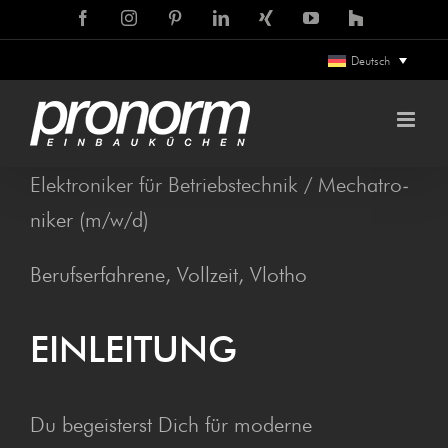
Zum
Facebook
Instagram
Pinterest
LinkedIn
Xing
YouTube
Houzz
Inhalt
Deutsch
springen
Elek­tro­ni­ker für Betriebs­tech­nik / Mecha­tro­
ni­ker (m/w/d)
Berufserfahrene, Vollzeit, Vlotho
EIN­LEI­TUNG
Du begeisterst Dich für moderne