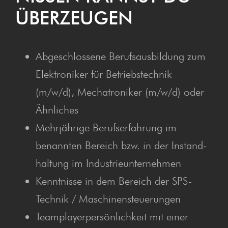
ÜBERZEUGEN
Abge­schlos­se­ne Berufs­aus­bil­dung zum
Elek­tro­ni­ker für Betriebs­tech­nik
(m/w/d), Mecha­tro­ni­ker (m/w/d) oder
Ähnliches
Mehr­jäh­ri­ge Berufs­er­fah­rung im
benann­ten Bereich bzw. in der Instand­
hal­tung im Industrieunternehmen
Kennt­nis­se in dem Bereich der SPS-
Tech­nik / Maschinensteuerungen
Team­play­er­per­sön­lich­keit mit einer